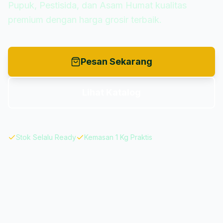
Pupuk, Pestisida, dan Asam Humat kualitas
premium dengan harga grosir terbaik.
Pesan Sekarang
Lihat Katalog
Stok Selalu Ready
Kemasan 1 Kg Praktis