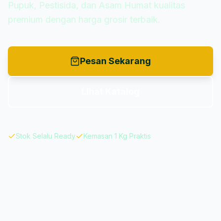
Pupuk, Pestisida, dan Asam Humat kualitas
premium dengan harga grosir terbaik.
Pesan Sekarang
Lihat Katalog
Stok Selalu Ready
Kemasan 1 Kg Praktis