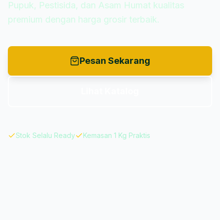
Pupuk, Pestisida, dan Asam Humat kualitas
premium dengan harga grosir terbaik.
Pesan Sekarang
Lihat Katalog
Stok Selalu Ready
Kemasan 1 Kg Praktis