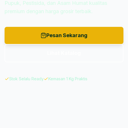
Pupuk, Pestisida, dan Asam Humat kualitas
premium dengan harga grosir terbaik.
Pesan Sekarang
Lihat Katalog
Stok Selalu Ready
Kemasan 1 Kg Praktis