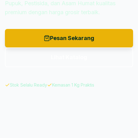
Pupuk, Pestisida, dan Asam Humat kualitas
premium dengan harga grosir terbaik.
Pesan Sekarang
Lihat Katalog
Stok Selalu Ready
Kemasan 1 Kg Praktis