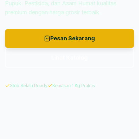
Pupuk, Pestisida, dan Asam Humat kualitas
premium dengan harga grosir terbaik.
Pesan Sekarang
Lihat Katalog
Stok Selalu Ready
Kemasan 1 Kg Praktis